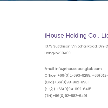
iHouse​ Holding Co., Lt
1373 Sutthisan Vinitchai Road, Din-D
Bangkok 10400
Email: info@ihousebangkok.com
Office: +66(0)2-693-6298, +66(0)2
(Eng)+66(0)98-882-8961
(中文) +66(0)94-692-6415
(TH)+66(0)92-882-6491