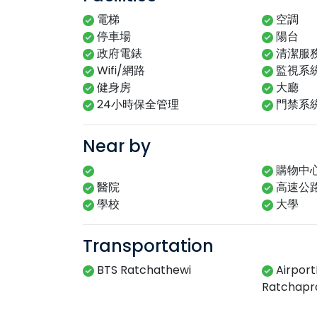
電梯
空調
停車場
陽台
政府電錶
清潔服
Wifi/網路
監視系
健身房
大廳
24小時保全管理
門禁系
Near by
購物中
醫院
高速公
學校
大學
Transportation
BTS Ratchathewi
Airport
Ratchapr