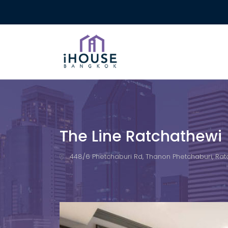
The Line Ratchathewi
448/6 Phetchaburi Rd, Thanon Phetchaburi, Rat