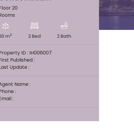
Floor 20
Rooms
2
60 m
2 Bed
2 Bath
Property ID : IH006007
First Published :
Last Update :
Agent Name :
Phone :
Email :