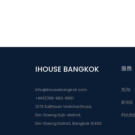
IHOUSE BANGKOK
服務
info@ihousebangkok.com
買/租
+66(0)98-882-8961
新項目
1373 Sutthisan Vinitchai Road,
Din-Daeng Sub-district,
列出您
Din-Daeng District, Bangkok 10400