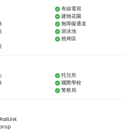
有線電視
建物花園
務
無障礙通道
統
游泳池
燒烤區
統
心
托兒所
路
國際學校
警察局
RailLink
arop