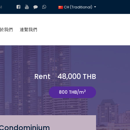
1
CH (Traditional)
於我們
連繫我們
Rent 48,000 THB
2
800 THB/m
Condominium