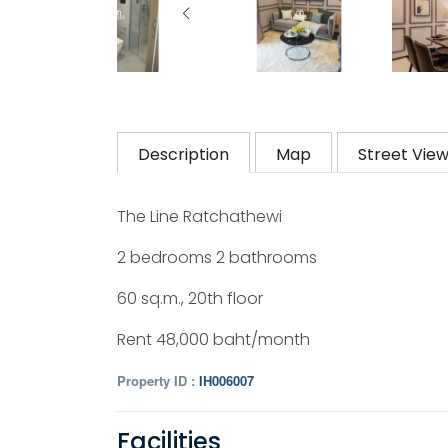
Description
Map
Street Vie
The Line Ratchathewi
2 bedrooms 2 bathrooms
60 sq.m., 20th floor
Rent 48,000 baht/month
Property ID :
IH006007
Facilities