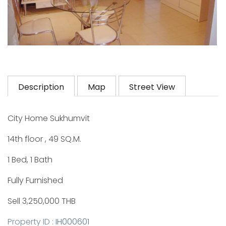
Description
Map
Street View
City Home Sukhumvit
14th floor , 49 SQ.M.
1 Bed, 1 Bath
Fully Furnished
Sell 3,250,000 THB
Property ID :
IH000601