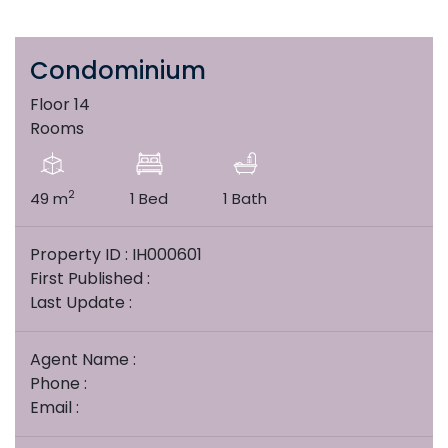
Condominium
Floor 14
Rooms
2
49 m
1 Bed
1 Bath
Property ID : IH000601
First Published :
Last Update :
Agent Name :
Phone :
Email :