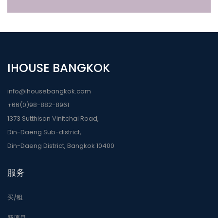
IHOUSE BANGKOK
info@ihousebangkok.com
+66(0)98-882-8961
1373 Sutthisan Vinitchai Road,
Din-Daeng Sub-district,
Din-Daeng District, Bangkok 10400
服务
买/租
新项目