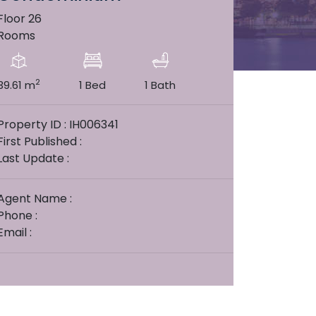
Floor 26
Rooms
2
39.61 m
1 Bed
1 Bath
Property ID : IH006341
First Published :
Last Update :
Agent Name :
Phone :
Email :