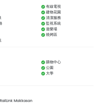
有線電視
建物花園
錶
清潔服務
網路
監視系統
遊樂場
燒烤區
統
購物中心
公園
大學
RailLink Makkasan