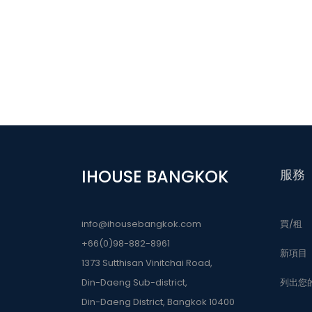
IHOUSE BANGKOK
服務
info@ihousebangkok.com
買/租
+66(0)98-882-8961
新項目
1373 Sutthisan Vinitchai Road,
Din-Daeng Sub-district,
列出您
Din-Daeng District, Bangkok 10400