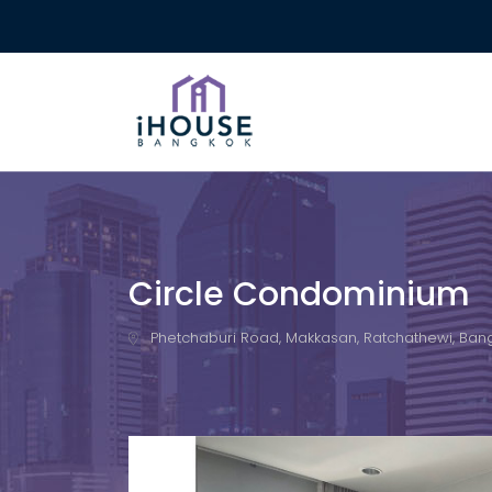
Circle Condominium
Phetchaburi Road, Makkasan, Ratchathewi, Ban