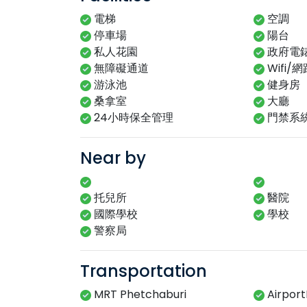
電梯
空調
停車場
陽台
私人花園
政府電
無障礙通道
Wifi/
游泳池
健身房
桑拿室
大廳
24小時保全管理
門禁系
Near by
托兒所
醫院
國際學校
學校
警察局
Transportation
MRT Phetchaburi
Airport