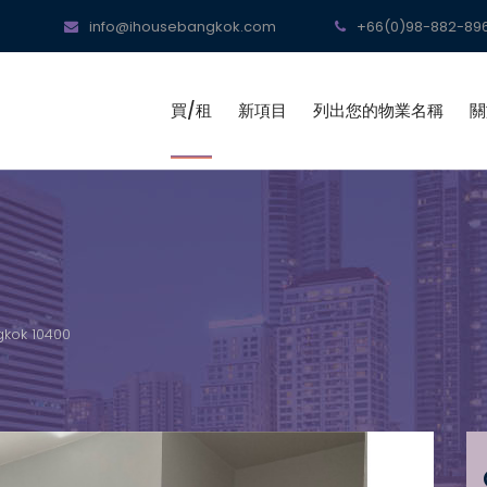
info@ihousebangkok.com
+66(0)98-882-896
買/租
新項目
列出您的物業名稱
關
gkok 10400