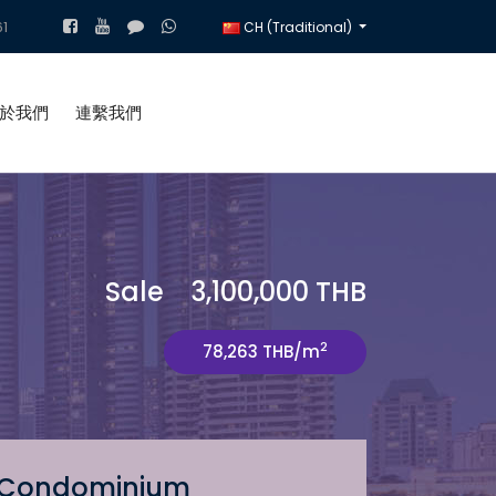
1
CH (Traditional)
於我們
連繫我們
Sale 3,100,000 THB
2
78,263 THB/m
Condominium