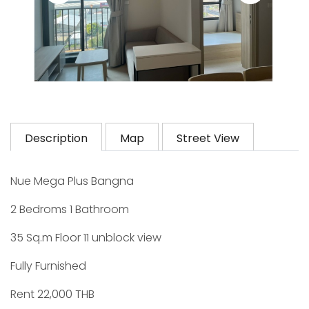
Description
Map
Street View
Nue Mega Plus Bangna
2 Bedroms 1 Bathroom
35 Sq.m Floor 11 unblock view
Fully Furnished
Rent 22,000 THB