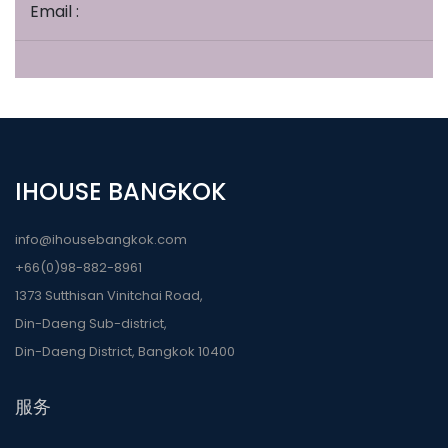
Email :
IHOUSE BANGKOK
info@ihousebangkok.com
+66(0)98-882-8961
1373 Sutthisan Vinitchai Road,
Din-Daeng Sub-district,
Din-Daeng District, Bangkok 10400
服务