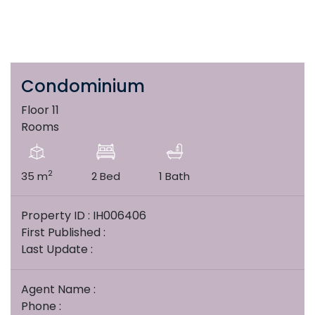
Condominium
Floor 11
Rooms
2
35 m
2 Bed
1 Bath
Property ID : IH006406
First Published :
Last Update :
Agent Name :
Phone :